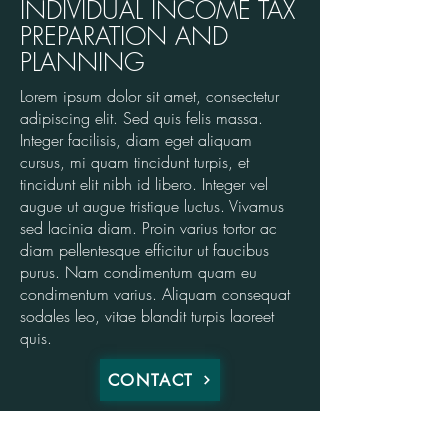
INDIVIDUAL INCOME TAX
PREPARATION AND
PLANNING
Lorem ipsum dolor sit amet, consectetur
adipiscing elit. Sed quis felis massa.
Integer facilisis, diam eget aliquam
cursus, mi quam tincidunt turpis, et
tincidunt elit nibh id libero. Integer vel
augue ut augue tristique luctus. Vivamus
sed lacinia diam. Proin varius tortor ac
diam pellentesque efficitur ut faucibus
purus. Nam condimentum quam eu
condimentum varius. Aliquam consequat
sodales leo, vitae blandit turpis laoreet
quis.
CONTACT